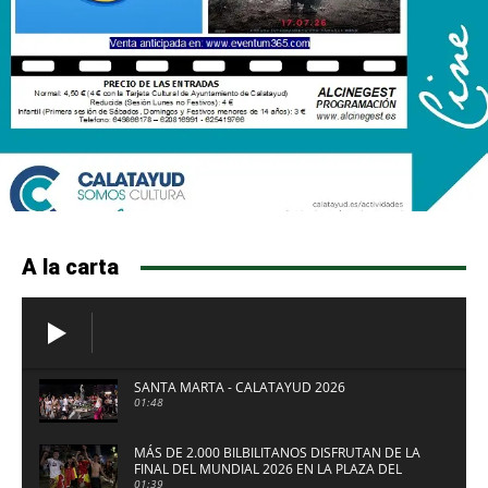
A la carta
SANTA MARTA - CALATAYUD 2026
01:48
MÁS DE 2.000 BILBILITANOS DISFRUTAN DE LA
FINAL DEL MUNDIAL 2026 EN LA PLAZA DEL
FUERTE DE CALATAYUD
01:39