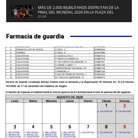
MÁS DE 2.000 BILBILITANOS DISFRUTAN DE LA
FINAL DEL MUNDIAL 2026 EN LA PLAZA DEL
FUERTE DE CALATAYUD
01:39
Farmacia de guardia