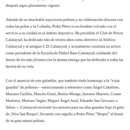
después sigue plenamente vigente.
Además de su intachable trayectoria peñista y su colaboración discreta con
todas las peñas y la Cofradía, Pedro Pérez es un hombre volcado con el
servicio a su ciudad en el ámbito deportivo. Ha presidido el Club de Pelota
Calatayud, ha dedicado más de treinta años como directivo al Atlético
Calatayud y al antiguo C.D. Calatayud, y actualmente continúa en activo
como presidente de la Escuela de Fútbol Base Calatayud, cuidando del
futuro de los más jóvenes con la misma entrega que ha dedicado a todas las
facetas de su vida.
Con el anuncio de este galardón, que también rinde homenaje a la “vieja
guardia” de peñistas —mencionando a referentes como Ángel Caballero,
Mariano Guillén, Manolo Ginés, Benito Monge, Antonio Maestro, Cosme
Martínez, Mariano Yagüe, Miguel Ángel Artal, Eduardo San Gervasio o
Sebas—, Calatayud enciende los motores para sus días grandes bajo el grito
de ¡Viva San Roque!, llevando con orgullo a Pedro Pérez “Desper” al frente
de su gran marea peñista.