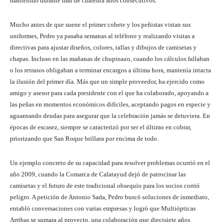
mantenido durante más de cuarenta años consecutivos.
Mucho antes de que suene el primer cohete y los peñistas vistan sus
uniformes, Pedro ya pasaba semanas al teléfono y realizando visitas a
directivas para ajustar diseños, colores, tallas y dibujos de camisetas y
chapas. Incluso en las mañanas de chupinazo, cuando los cálculos fallaban
o los retrasos obligaban a terminar encargos a última hora, mantenía intacta
la ilusión del primer día. Más que un simple proveedor, ha ejercido como
amigo y asesor para cada presidente con el que ha colaborado, apoyando a
las peñas en momentos económicos difíciles, aceptando pagos en especie y
aguantando deudas para asegurar que la celebración jamás se detuviera. En
épocas de escasez, siempre se caracterizó por ser el último en cobrar,
priorizando que San Roque brillara por encima de todo.
Un ejemplo concreto de su capacidad para resolver problemas ocurrió en el
año 2009, cuando la Comarca de Calatayud dejó de patrocinar las
camisetas y el futuro de este tradicional obsequio para los socios corrió
peligro. A petición de Antonio Sada, Pedro buscó soluciones de inmediato,
entabló conversaciones con varias empresas y logró que Multiópticas
Arribas se sumara al proyecto, una colaboración que diecisiete años