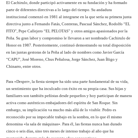
El Cachirulo, donde participó activamente en su fundación y ha formado
parte de diferentes directivas a lo largo del tiempo. Su andadura
institucional comenzó en 1981 al integrarse en la que sería su primera junta
directiva junto a Fernando Fatás, Contreras, Pascual Sánchez, Rodolfo “EL
FITO”, Pepe Callejero “EL PELOTAS” y otros amigos apasionados por la
Peña. Su gran labor y compromiso le llevaron a ser nombrado Cachirulo de
Honor en 1987. Posteriormente, continuó demostrando su total disposición
en las juntas gestoras de la Peña al lado de nombres como Javier García
“CAPU”, José Moreno, Chus Peñalosa, Jorge Sánchez, Juan Íñigo y
Chinarro, entre otros.
Para «Desper», la fiesta siempre ha sido una parte fundamental de su vida,
un sentimiento que ha inculcado con éxito en su propia casa. Sus hijas y
familiares son también peñistas desde pequeños y hoy participan de manera
activa como auténticos embajadores del espíritu de San Roque. Sin
embargo, su implicación va mucho más allá de lo visible. Pedro es
reconocido por su impecable trabajo en la sombra, en lo que él mismo
denomina «la sala de máquinas». Para él, las fiestas nunca han durado
cinco o seis días, sino tres meses de intenso trabajo al año que ha