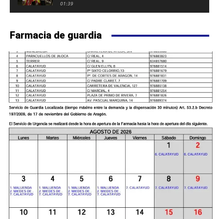
FUERTE DE CALATAYUD
01:39
Farmacia de guardia