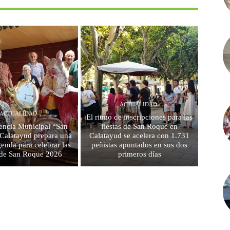
ACTUALIDAD
ACTUALIDAD
El ritmo de inscripciones para las
encia Municipal “San
fiestas de San Roque en
 Calatayud prepara una
Calatayud se acelera con 1.731
genda para celebrar las
peñistas apuntados en sus dos
s de San Roque 2026
primeros días