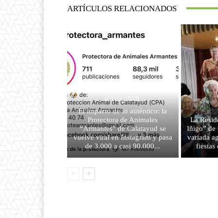
ARTÍCULOS RELACIONADOS
ACTUALIDAD
El impacto de lo auténtico: la
Protectora de Animales
La Resid
“Armantes” de Calatayud se
Iñigo” de
vuelve viral en Instagram y pasa
variada a
de 3.000 a casi 90.000...
fiesta