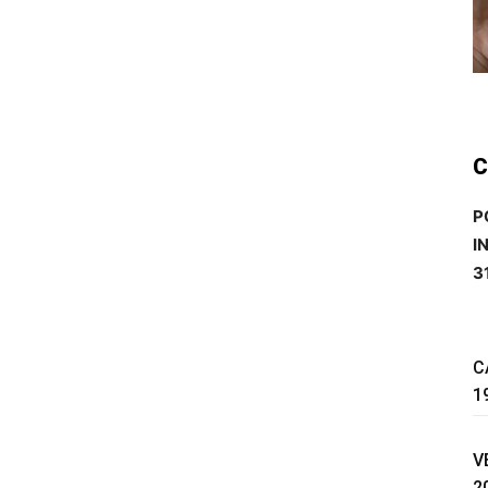
C
P
I
3
C
1
V
2