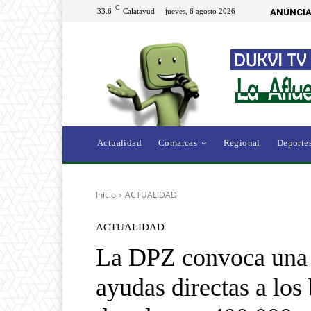
C
33.6
Calatayud
jueves, 6 agosto 2026
ANÚNCIA
Actualidad
Comarcas
Regional
Deporte
Inicio
ACTUALIDAD
ACTUALIDAD
La DPZ convoca una l
ayudas directas a los