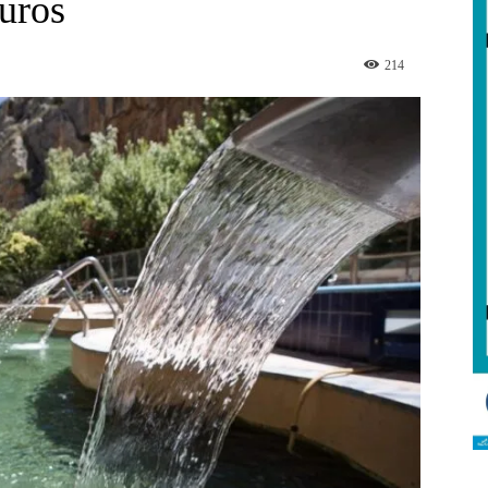
uros
214