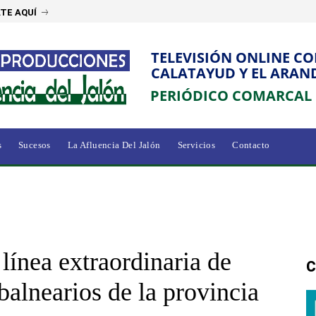
TE AQUÍ
TELEVISIÓN ONLINE C
CALATAYUD Y EL ARAN
PERIÓDICO COMARCAL
s
Sucesos
La Afluencia Del Jalón
Servicios
Contacto
ínea extraordinaria de
C
 balnearios de la provincia