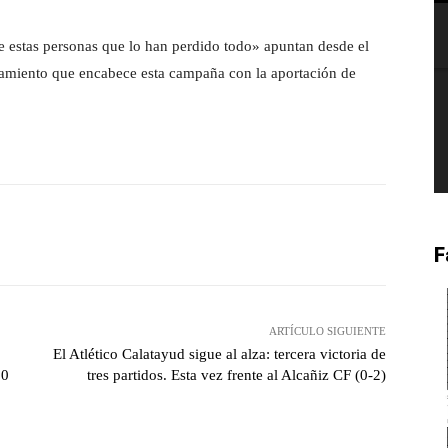
e estas personas que lo han perdido todo» apuntan desde el
tamiento que encabece esta campaña con la aportación de
witter
Pinterest
WhatsApp
F
ARTÍCULO SIGUIENTE
El Atlético Calatayud sigue al alza: tercera victoria de
00
tres partidos. Esta vez frente al Alcañiz CF (0-2)