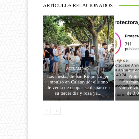
ARTÍCULOS RELACIONADOS
ACTUALIDAD
El impac
Las Fiestas de San Roque cogen
Prote
impulso en Calatayud: el ritmo
“Armant
de venta de chapas se dispara en
vuelve vir
su tercer día y roza ya...
de 3.0