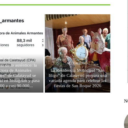
ACTUALIDAD
ACTUALIDAD
to de lo auténtico: la
ctora de Animales
La Residencia Municipal “San
es” de Calatayud se
Iñigo” de Calatayud prepara una
al en Instagram y pasa
variada agenda para celebrar las
00 a casi 90.000...
fiestas de San Roque 2026
N