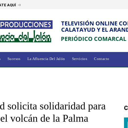
ATE AQUÍ
TELEVISIÓN ONLINE C
CALATAYUD Y EL ARAN
PERIÓDICO COMARCAL
s
Sucesos
La Afluencia Del Jalón
Servicios
Contacto
 solicita solidaridad para
C
el volcán de la Palma