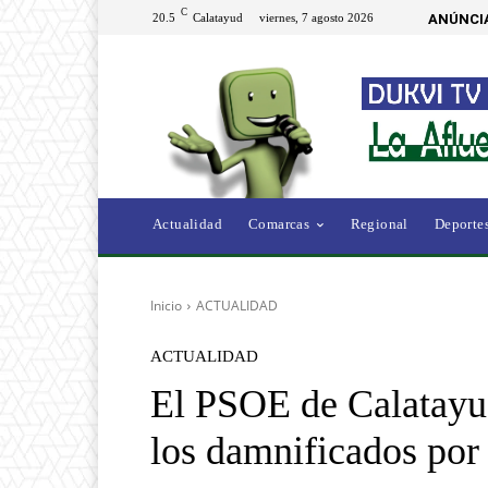
C
20.5
Calatayud
viernes, 7 agosto 2026
ANÚNCI
Actualidad
Comarcas
Regional
Deporte
Inicio
ACTUALIDAD
ACTUALIDAD
El PSOE de Calatayud
los damnificados por 