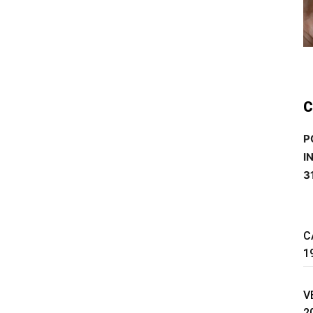
C
P
I
3
C
1
V
2