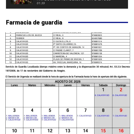
FUERTE DE CALATAYUD
01:39
Farmacia de guardia