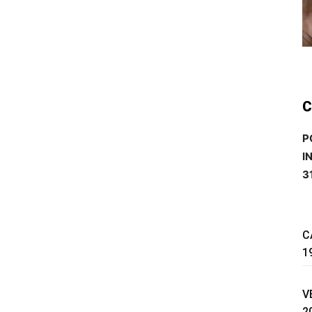
C
P
I
3
C
1
V
2