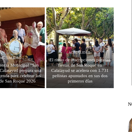
ACTUALIDAD
ACTUALIDAD
El ritmo de inscripciones para las
encia Municipal “San
fiestas de San Roque en
 Calatayud prepara una
Calatayud se acelera con 1.731
genda para celebrar las
peñistas apuntados en sus dos
s de San Roque 2026
primeros días
N