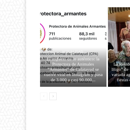
ACTUALIDAD
El impacto de lo auténtico: la
Protectora de Animales
La Resid
“Armantes” de Calatayud se
Iñigo” de
vuelve viral en Instagram y pasa
variada a
de 3.000 a casi 90.000...
fiesta