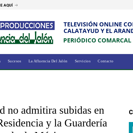
E AQUÍ
TELEVISIÓN ONLINE C
CALATAYUD Y EL ARAN
PERIÓDICO COMARCAL
s
Sucesos
La Afluencia Del Jalón
Servicios
Contacto
 no admitira subidas en
C
Residencia y la Guardería