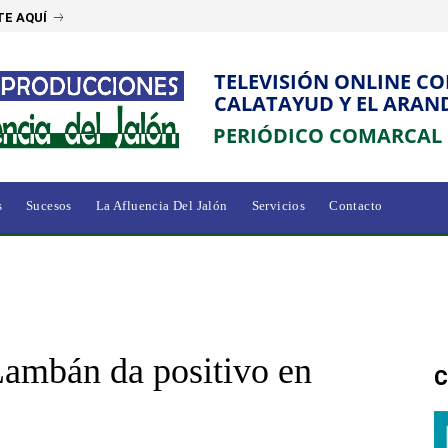
E AQUÍ
TELEVISIÓN ONLINE C
CALATAYUD Y EL ARAN
PERIÓDICO COMARCAL
s
Sucesos
La Afluencia Del Jalón
Servicios
Contacto
 Lambán da positivo en
C