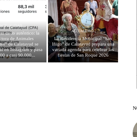
ACTUALIDAD
ACTUALIDAD
to de lo auténtico: la
ctora de Animales
La Residencia Municipal “San
es” de Calatayud se
Iñigo” de Calatayud prepara una
al en Instagram y pasa
variada agenda para celebrar las
00 a casi 90.000...
fiestas de San Roque 2026
N