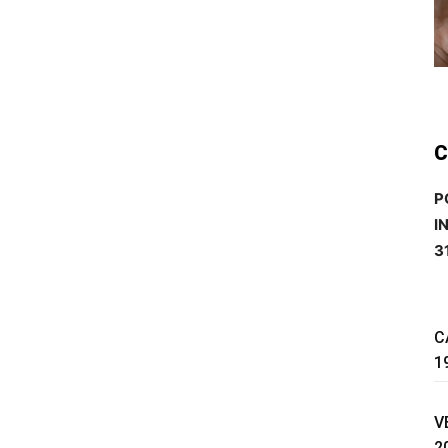
C
P
I
3
C
1
V
2