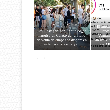
ACTUALIDAD
El impac
Las Fiestas de San Roque cogen
Prote
impulso en Calatayud: el ritmo
“Armant
de venta de chapas se dispara en
vuelve vir
su tercer día y roza ya...
de 3.0