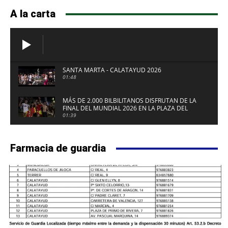
A la carta
SANTA MARTA - CALATAYUD 2026
01:48
MÁS DE 2.000 BILBILITANOS DISFRUTAN DE LA
FINAL DEL MUNDIAL 2026 EN LA PLAZA DEL
FUERTE DE CALATAYUD
01:39
Farmacia de guardia