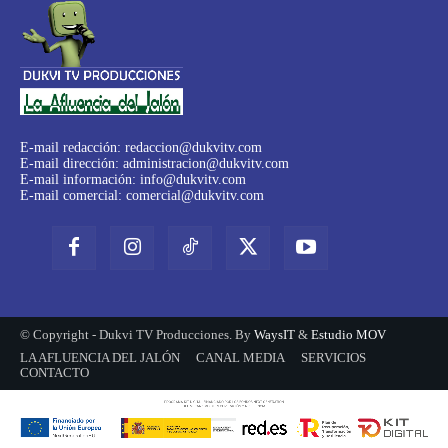
E-mail redacción:
redaccion@dukvitv.com
E-mail dirección:
administracion@dukvitv.com
E-mail información:
info@dukvitv.com
E-mail comercial:
comercial@dukvitv.com
© Copyright - Dukvi TV Producciones. By
WaysIT
&
Estudio MOV
LA AFLUENCIA DEL JALÓN
CANAL MEDIA
SERVICIOS
CONTACTO