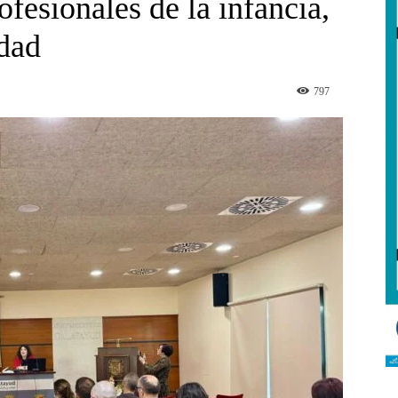
ofesionales de la infancia,
idad
797