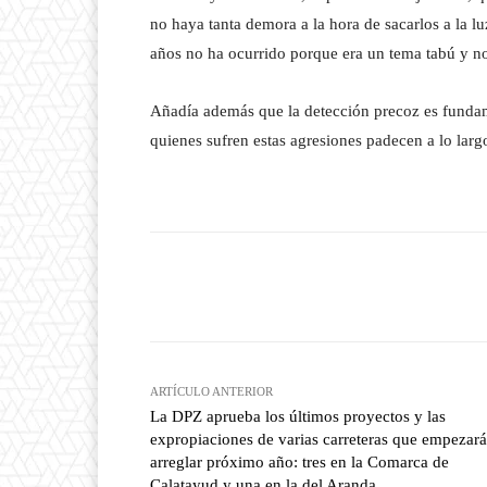
no haya tanta demora a la hora de sacarlos a la l
años no ha ocurrido porque era un tema tabú y no
Añadía además que la detección precoz es fundame
quienes sufren estas agresiones padecen a lo larg
Facebook
T
Cuota
ARTÍCULO ANTERIOR
La DPZ aprueba los últimos proyectos y las
expropiaciones de varias carreteras que empezará
arreglar próximo año: tres en la Comarca de
Calatayud y una en la del Aranda