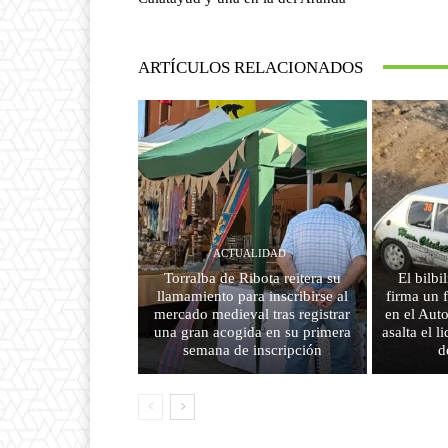
ARTÍCULOS RELACIONADOS
ACTUALIDAD
Torralba de Ribota reitera su
El bilbi
llamamiento para inscribirse al
firma un 
mercado medieval tras registrar
en el Aut
una gran acogida en su primera
asalta el 
semana de inscripción
d