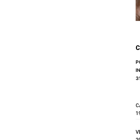
C
P
I
3
C
1
V
2