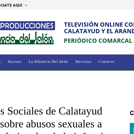
CIATE AQUÍ
TELEVISIÓN ONLINE C
CALATAYUD Y EL ARAN
PERIÓDICO COMARCAL
s
Sucesos
La Afluencia Del Jalón
Servicios
Contacto
os Sociales de Calatayud
C
 sobre abusos sexuales a