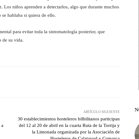
uz. Los niños aprenden a detectarlos, algo que durante muchos
 se hablaba si quiera de ello.
ntal para evitar toda la sintomatología posterior, que
o de su vida.
witter
Pinterest
WhatsApp
N
ARTÍCULO SIGUIENTE
30 establecimientos hosteleros bilbilitanos participan
 a
del 12 al 20 de abril en la cuarta Ruta de la Torrija y
la Limonada organizada por la Asociación de
Hosteleros de Calatayud y Comarca