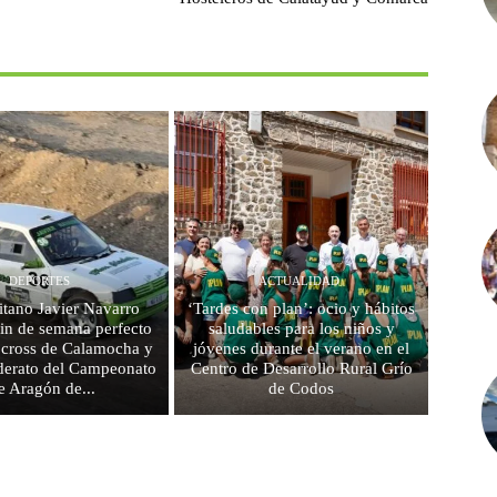
DEPORTES
ACTUALIDAD
litano Javier Navarro
‘Tardes con plan’: ocio y hábitos
fin de semana perfecto
saludables para los niños y
ocross de Calamocha y
jóvenes durante el verano en el
liderato del Campeonato
Centro de Desarrollo Rural Grío
e Aragón de...
de Codos