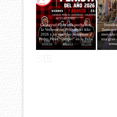
ACTUALIDAD
Calatayud vibra esta noche con
Torralba
la Verbena del Peñista del Año
llamamien
2026 y un emotivo homenaje a
mercado m
Pedro Pérez “Desper” en la Peña
una gran 
el...
sema