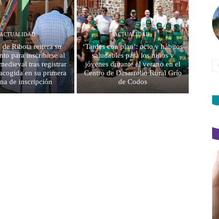
ACTUALIDAD
ACTUALIDAD
 de Ribota reitera su
‘Tardes con plan’: ocio y hábitos
to para inscribirse al
saludables para los niños y
edieval tras registrar
jóvenes durante el verano en el
acogida en su primera
Centro de Desarrollo Rural Grío
na de inscripción
de Codos