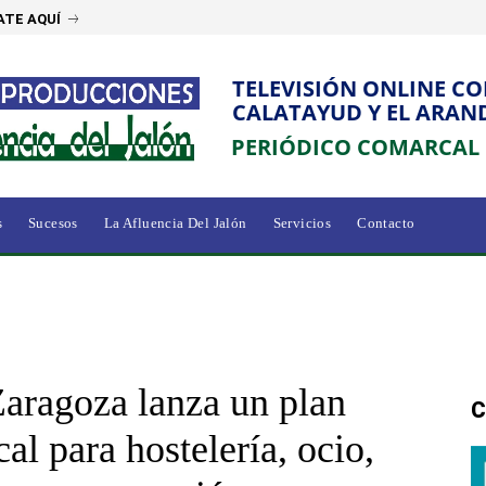
ATE AQUÍ
TELEVISIÓN ONLINE C
CALATAYUD Y EL ARAN
PERIÓDICO COMARCAL
s
Sucesos
La Afluencia Del Jalón
Servicios
Contacto
aragoza lanza un plan
C
cal para hostelería, ocio,