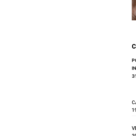
C
P
I
3
C
1
V
2