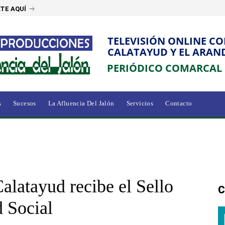
TE AQUÍ
TELEVISIÓN ONLINE C
CALATAYUD Y EL ARAN
PERIÓDICO COMARCAL
s
Sucesos
La Afluencia Del Jalón
Servicios
Contacto
alatayud recibe el Sello
C
d Social