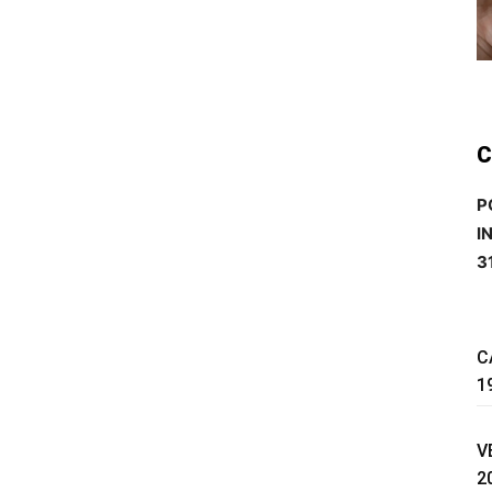
C
P
I
3
C
1
V
2