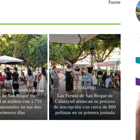
Fuerte
ACTUALIDAD
ACTUALIDAD
e inscripciones para las
as de San Roque en
Las Fiestas de San Roque de
 se acelera con 1.731
Calatayud arrancan su proceso
 apuntados en sus dos
de inscripción con cerca de 800
primeros días
peñistas en su primera jornada