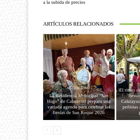
a la subida de precios
ARTÍCULOS RELACIONADOS
ACTUALIDAD
El ritmo d
La Residencia Municipal “San
fiest
Iñigo” de Calatayud prepara una
Calatayud
variada agenda para celebrar las
peñistas
fiestas de San Roque 2026