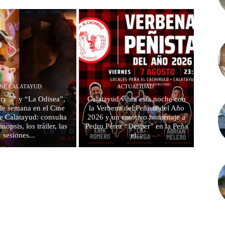
INE CALATAYUD
ACTUALIDAD
ry 5” y “La Odisea”,
Calatayud vibra esta noche con
 de semana en el Cine
la Verbena del Peñista del Año
e Calatayud: consulta
2026 y un emotivo homenaje a
inopsis, los tráiler, las
Pedro Pérez “Desper” en la Peña
sesiones...
el...