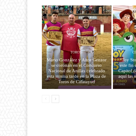
TOROS
C
Mario González y Aitor Genzor
“Toy Sto
se coronan en el Concurso
este fin
Nacional de Anillas celebrado
Capitol d
esta misma tarde en la Plaza de
aquí las s
Toros de Calatayud