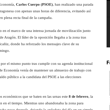
e Economía,
Carlos Cuerpo (PSOE)
, han realizado una parada
 aragonesa con apenas unas horas de diferencia, evitando así
n plena recta final de la campaña.
ano en el marco de una intensa jornada de movilización junto
 de Aragón. El líder de la oposición llegaba a la zona tras
cañiz, donde ha reforzado los mensajes clave de su
omingo.
F
 por el mismo punto tras cumplir con su agenda institucional
ar de Economía venía de mantener un almuerzo de trabajo con
paldo público a la candidata del PSOE a las elecciones
s económicos que se baten en las urnas este
8 de febrero
, la
ran en el tiempo. Mientras uno abandonaba la zona para
legaba poco después, dejando la anécdota del día en un simple