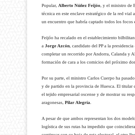
Popular,
Alberto Núñez Feijóo
, y el ministro d
técnica en este enclave estratégico de la red vial
un encuentro que habría captado todos los focos e
Feijóo ha recalado en el establecimiento bilbilit
a
Jorge Azcón
, candidato del PP a la presidencia
completar un recorrido por Andorra, Calanda y Al
formación de cara a los comicios del próximo d
Por su parte, el ministro Carlos Cuerpo ha pasado
y de partido en la provincia de Huesca. El titul
el tejido empresarial oscense y de mostrar su res
aragonesas,
Pilar Alegría
.
A pesar de que ambos representan los dos modelo
logística de sus rutas ha impedido que coincidie
continuar con su hoja de ruta electoral, el otro l