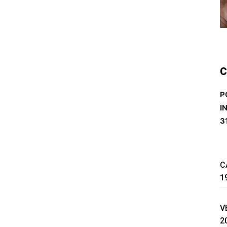
C
P
I
3
C
1
V
2