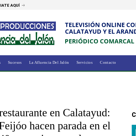
IATE AQUÍ
TELEVISIÓN ONLINE C
CALATAYUD Y EL ARAN
PERIÓDICO COMARCAL
s
Sucesos
La Afluencia Del Jalón
Servicios
Contacto
restaurante en Calatayud:
C
Feijóo hacen parada en el