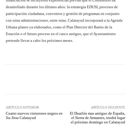
financiación se incluyeron experiencias previas que el Consistorio ha
desarrollado durante los últimos años: la estrategia EDUSI, procesos de
participación ciudadana, convenios y gestión de programas en conjunto
con otras administraciones, entre otras. Calatayud incorporará a la Agenda
Urbana planes ya elaborados, como el Plan Director del Barrio de la
Estación o el futuro proceso en el casco antiguo, que el Ayuntamiento
pretende llevar a cabo los próximos meses.
Facebook
Twitter
Pinterest
ARTÍCULO ANTERIOR
ARTÍCULO SIGUIENTE
Cuatro nuevos cinturones negros en
El Duatlón mas antiguo de España,
Jiu Jitsu Calatayud
el Sierra de Armantes, tendrá lugar
el próximo domingo en Calatayud