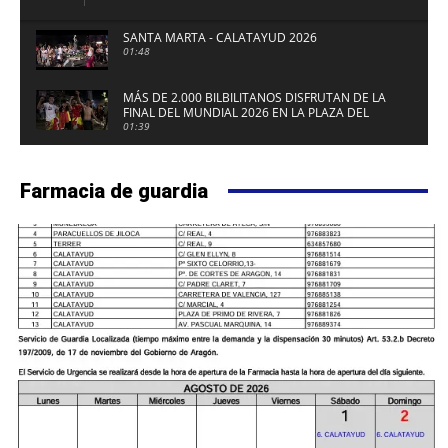
SANTA MARTA - CALATAYUD 2026
01:48
MÁS DE 2.000 BILBILITANOS DISFRUTAN DE LA
FINAL DEL MUNDIAL 2026 EN LA PLAZA DEL
FUERTE DE CALATAYUD
01:39
Farmacia de guardia