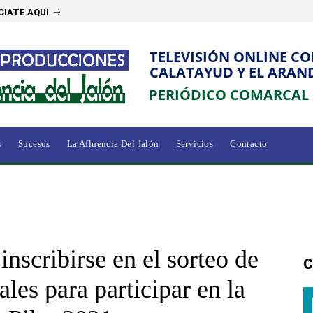
IATE AQUÍ
TELEVISIÓN ONLINE C
CALATAYUD Y EL ARAN
PERIÓDICO COMARCAL
s
Sucesos
La Afluencia Del Jalón
Servicios
Contacto
inscribirse en el sorteo de
C
les para participar en la