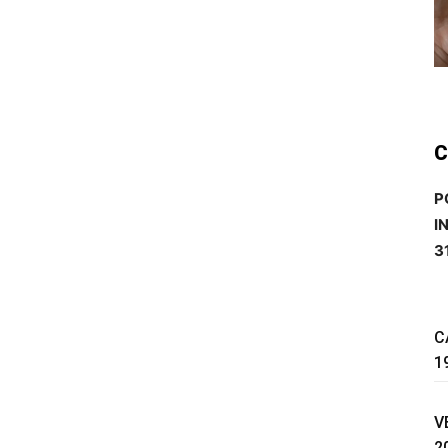
C
P
I
3
C
1
V
2