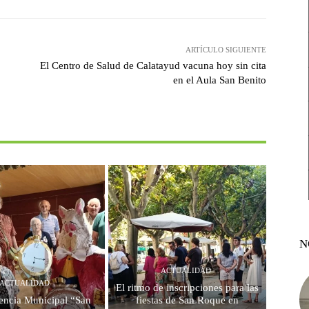
ARTÍCULO SIGUIENTE
El Centro de Salud de Calatayud vacuna hoy sin cita
en el Aula San Benito
N
ACTUALIDAD
ACTUALIDAD
El ritmo de inscripciones para las
encia Municipal “San
fiestas de San Roque en