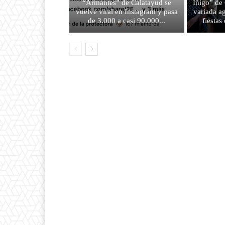
“Armantes” de Calatayud se
Iñigo” de
vuelve viral en Instagram y pasa
variada a
de 3.000 a casi 90.000...
fiesta