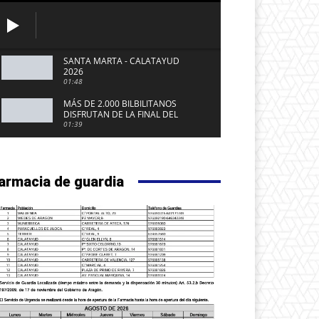
SANTA MARTA - CALATAYUD
2026
01:48
MÁS DE 2.000 BILBILITANOS
DISFRUTAN DE LA FINAL DEL
MUNDIAL 2026 EN LA PLAZA DEL
01:39
FUERTE DE CALATAYUD
armacia de guardia