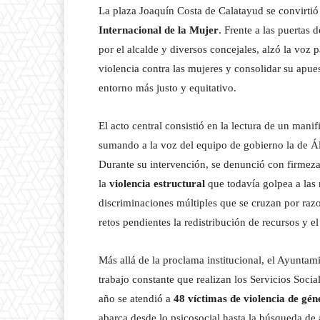
La plaza Joaquín Costa de Calatayud se convirtió
Internacional de la Mujer
. Frente a las puertas
por el alcalde y diversos concejales, alzó la voz 
violencia contra las mujeres y consolidar su apue
entorno más justo y equitativo.
El acto central consistió en la lectura de un mani
sumando a la voz del equipo de gobierno la de Ál
Durante su intervención, se denunció con firmeza
la
violencia estructural
que todavía golpea a las 
discriminaciones múltiples que se cruzan por raz
retos pendientes la redistribución de recursos y e
Más allá de la proclama institucional, el Ayuntam
trabajo constante que realizan los Servicios Socia
año se atendió a
48 víctimas de violencia de gé
abarca desde lo psicosocial hasta la búsqueda de 