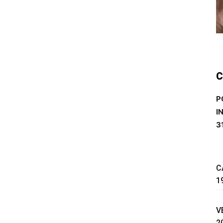
C
P
I
3
C
1
V
2