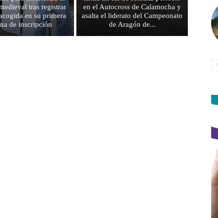
edieval tras registrar
en el Autocross de Calamocha y
acogida en su primera
asalta el liderato del Campeonato
na de inscripción
de Aragón de...