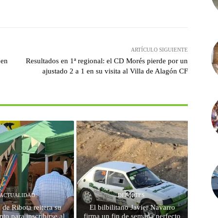
witter
Pinterest
WhatsApp
ARTÍCULO SIGUIENTE
 en
Resultados en 1ª regional: el CD Morés pierde por un
ajustado 2 a 1 en su visita al Villa de Alagón CF
ACTUALIDAD
DEPORTES
 de Ribota reitera su
El bilbilitano Javier Navarro
to para inscribirse al
firma un fin de semana perfecto