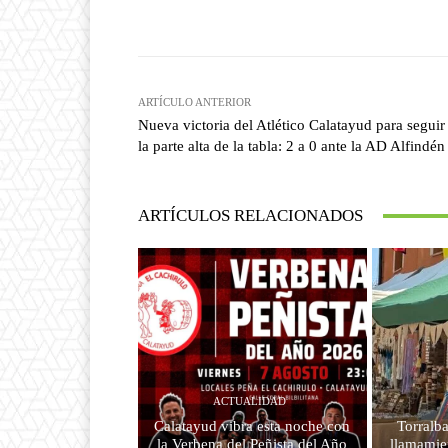
Facebook
T
Cuota
ARTÍCULO ANTERIOR
Nueva victoria del Atlético Calatayud para seguir
la parte alta de la tabla: 2 a 0 ante la AD Alfindén
ARTÍCULOS RELACIONADOS
ACTUALIDAD
Calatayud vibra esta noche con
Torralba
la Verbena del Peñista del Año
llamamien