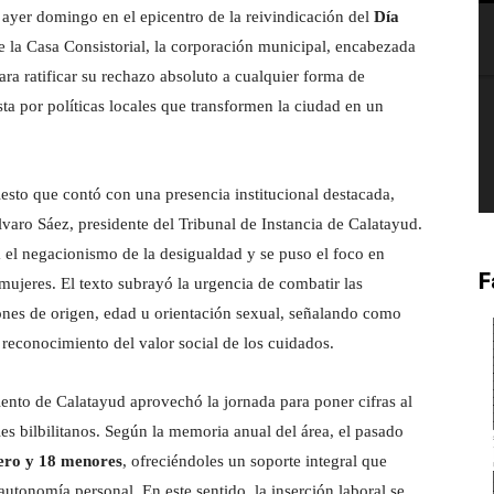
 ayer domingo en el epicentro de la reivindicación del
Día
 de la Casa Consistorial, la corporación municipal, encabezada
para ratificar su rechazo absoluto a cualquier forma de
sta por políticas locales que transformen la ciudad en un
fiesto que contó con una presencia institucional destacada,
varo Sáez, presidente del Tribunal de Instancia de Calatayud.
 el negacionismo de la desigualdad y se puso el foco en
F
mujeres. El texto subrayó la urgencia de combatir las
ones de origen, edad u orientación sexual, señalando como
l reconocimiento del valor social de los cuidados.
iento de Calatayud aprovechó la jornada para poner cifras al
les bilbilitanos. Según la memoria anual del área, el pasado
nero y 18 menores
, ofreciéndoles un soporte integral que
autonomía personal. En este sentido, la inserción laboral se