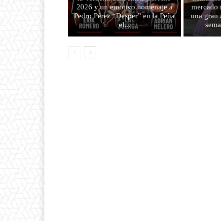
2026 y un emotivo homenaje a
mercado m
Pedro Pérez “Desper” en la Peña
una gran 
el...
sema