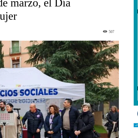
 de marzo, el Día
ujer
507