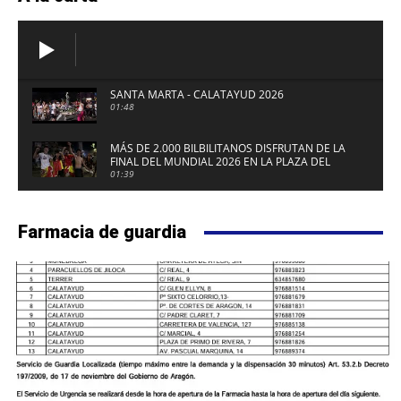
SANTA MARTA - CALATAYUD 2026
01:48
MÁS DE 2.000 BILBILITANOS DISFRUTAN DE LA
FINAL DEL MUNDIAL 2026 EN LA PLAZA DEL
FUERTE DE CALATAYUD
01:39
Farmacia de guardia