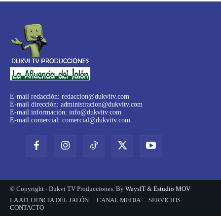
E-mail redacción:
redaccion@dukvitv.com
E-mail dirección:
administracion@dukvitv.com
E-mail información:
info@dukvitv.com
E-mail comercial:
comercial@dukvitv.com
© Copyright - Dukvi TV Producciones. By
WaysIT
&
Estudio MOV
LA AFLUENCIA DEL JALÓN
CANAL MEDIA
SERVICIOS
CONTACTO