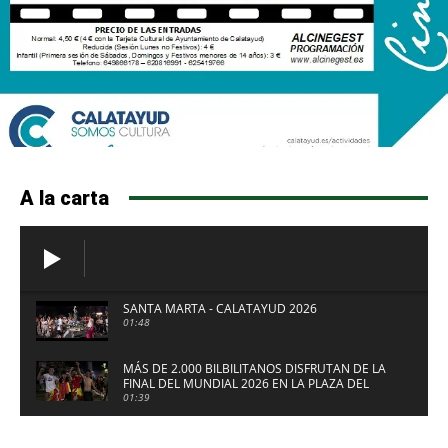
A la carta
SANTA MARTA - CALATAYUD 2026
01:48
MÁS DE 2.000 BILBILITANOS DISFRUTAN DE LA
FINAL DEL MUNDIAL 2026 EN LA PLAZA DEL
FUERTE DE CALATAYUD
01:39