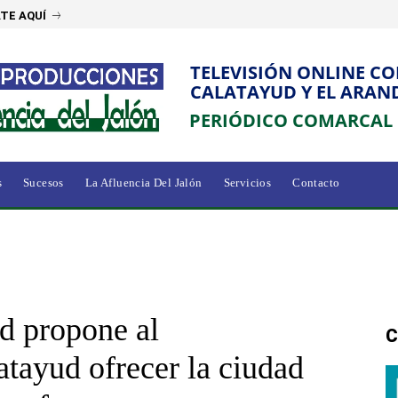
TE AQUÍ
TELEVISIÓN ONLINE C
CALATAYUD Y EL ARAN
PERIÓDICO COMARCAL
s
Sucesos
La Afluencia Del Jalón
Servicios
Contacto
d propone al
C
tayud ofrecer la ciudad