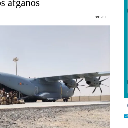
os afganos
281