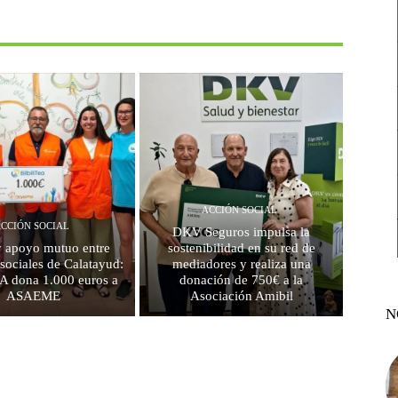
ACCIÓN SOCIAL
CCIÓN SOCIAL
DKV Seguros impulsa la
 apoyo mutuo entre
sostenibilidad en su red de
 sociales de Calatayud:
mediadores y realiza una
EA dona 1.000 euros a
donación de 750€ a la
ASAEME
Asociación Amibil
N