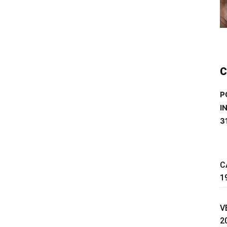
C
P
I
3
C
1
V
2