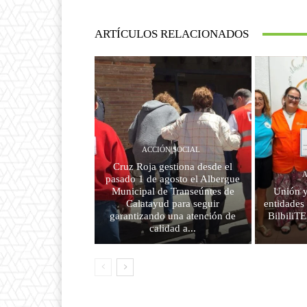
ARTÍCULOS RELACIONADOS
ACCIÓN SOCIAL
Cruz Roja gestiona desde el
A
pasado 1 de agosto el Albergue
Municipal de Transeúntes de
Unión y
Calatayud para seguir
entidades
garantizando una atención de
BilbiliT
calidad a...