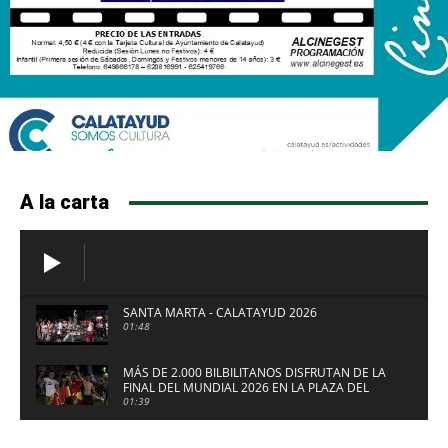
A la carta
SANTA MARTA - CALATAYUD 2026
01:48
MÁS DE 2.000 BILBILITANOS DISFRUTAN DE LA
FINAL DEL MUNDIAL 2026 EN LA PLAZA DEL
FUERTE DE CALATAYUD
01:39