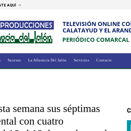
TE AQUÍ
TELEVISIÓN ONLINE C
CALATAYUD Y EL ARAN
PERIÓDICO COMARCAL
s
Sucesos
La Afluencia Del Jalón
Servicios
Contacto
a semana sus séptimas
C
ntal con cuatro