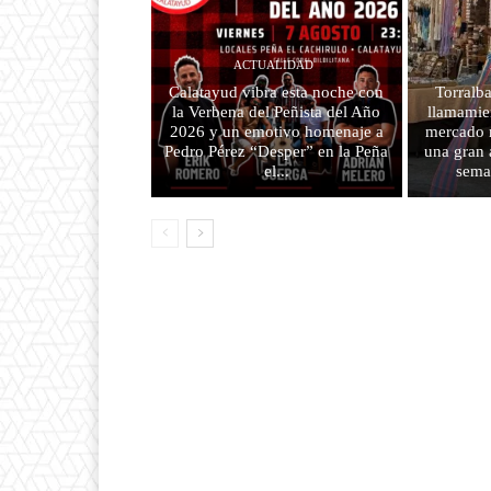
ACTUALIDAD
Calatayud vibra esta noche con
Torralba
la Verbena del Peñista del Año
llamamien
2026 y un emotivo homenaje a
mercado m
Pedro Pérez “Desper” en la Peña
una gran 
el...
sema