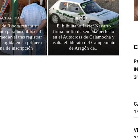
ACTUALIDAD
DEPORTES
 de Ribota reitera su
El bilbilitano Javier Navarro
to para inscribirse al
firma un fin de semana perfecto
edieval tras registrar
en el Autocross de Calamocha y
acogida en su primera
asalta el liderato del Campeonato
C
na de inscripción
de Aragón de...
P
I
3
C
1
V
2