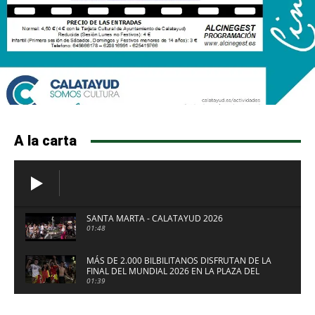
A la carta
SANTA MARTA - CALATAYUD 2026
01:48
MÁS DE 2.000 BILBILITANOS DISFRUTAN DE LA
FINAL DEL MUNDIAL 2026 EN LA PLAZA DEL
FUERTE DE CALATAYUD
01:39